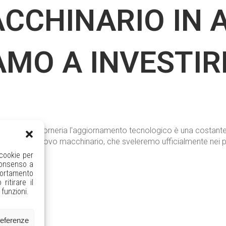
CCHINARIO IN A
MO A INVESTIR
 in Merendi Torneria l'aggiornamento tecnologico è una costant
ione di un nuovo macchinario, che sveleremo ufficialmente nei p
 cookie per
consenso a
portamento
itirare il
funzioni.
referenze