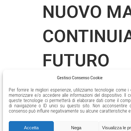
NUOVO MA
CONTINUIA
FUTURO
Non ci fermiamo mai. Chi ci conosce lo sa:
Gestisci Consenso Cookie
stessa mentalità che annunciamo l'acquisiz
Per fornire le migliori esperienze, utilizziamo tecnologie come i
memorizzare e/o accedere alle informazioni del dispositivo. Il 
READ MORE
queste tecnologie ci permetterà di elaborare dati come il com
di navigazione o ID unici su questo sito. Non acconsentire o r
consenso può influire negativamente su alcune caratteristiche e 
Accetta
Nega
Visualizza le p