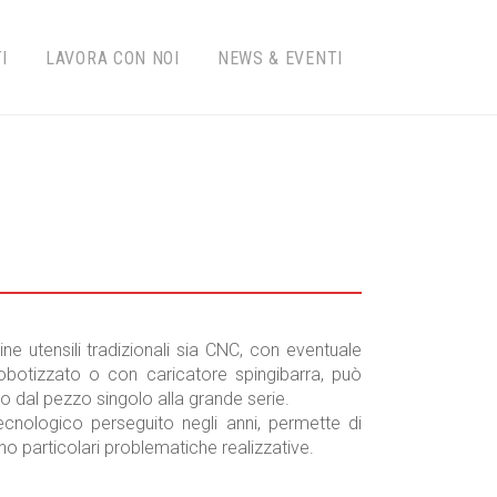
I
LAVORA CON NOI
NEWS & EVENTI
e utensili tradizionali sia CNC, con eventuale
robotizzato o con caricatore spingibarra, può
o dal pezzo singolo alla grande serie.
cnologico perseguito negli anni, permette di
no particolari problematiche realizzative.