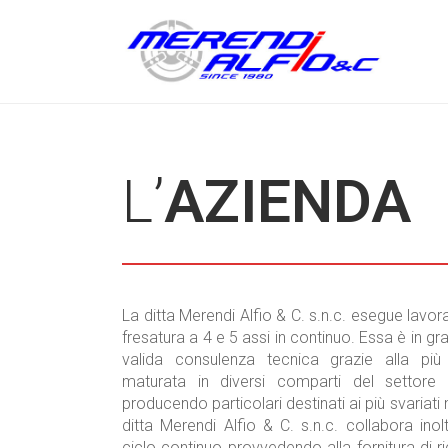
L’
AZIENDA
La ditta Merendi Alfio & C. s.n.c. esegue lavora
fresatura a 4 e 5 assi in continuo. Essa è in gr
valida consulenza tecnica grazie alla più
maturata in diversi comparti del settor
producendo particolari destinati ai più svariati
ditta Merendi Alfio & C. s.n.c. collabora inol
ciclo continuo provvedendo alla fornitura di 