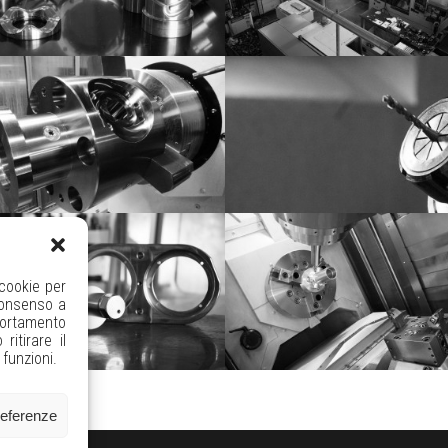
 cookie per
consenso a
portamento
itirare il
funzioni.
referenze