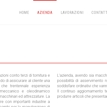
HOME
AZIENDA
LAVORAZIONI
CONTATT
zioni conto terzi di tornitura e
L’azienda, avendo sia macchin
ado di assicurare al cliente una
possibilità di asservimento 
 che trentennale esperienza
soddisfare ordinativi che vann
e meccanico e oleodinamico
Il continuo aggiornamento te
 macchinari ed attrezzature. La
produrre articoli che presenta
tre con importanti industrie a
ricambi per la manutenzione di